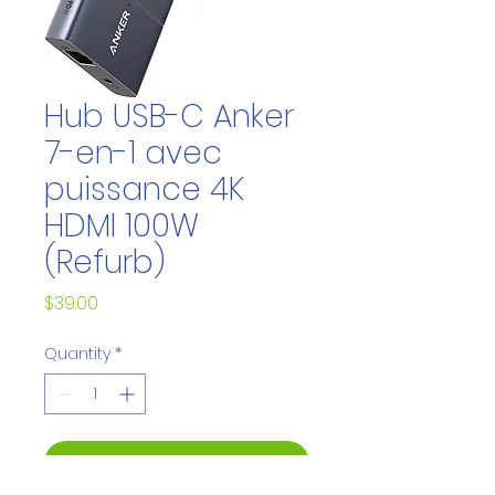
Hub USB-C Anker
7-en-1 avec
puissance 4K
HDMI 100W
(Refurb)
Price
$39.00
Quantity
*
Add to Cart