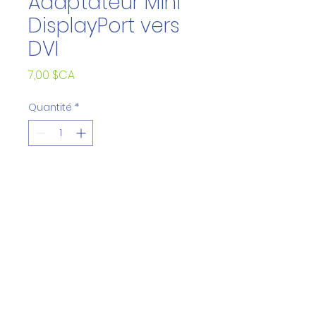
Adaptateur Mini
DisplayPort vers
DVI
Prix
7,00 $CA
Quantité
*
Ajouter au panier
info@mfctech.com
© 2023 par MFC Tech. Créé avec Wix.com