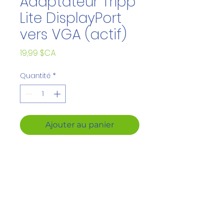
Adaptateur Tripp
Lite DisplayPort
vers VGA (actif)
Prix
19,99 $CA
Quantité
*
Ajouter au panier
Adaptateur DisplayPort
vers VGA : le
convertisseur DP vers
VGA connecte un
moniteur VGA à la sortie
DisplayPort de votre