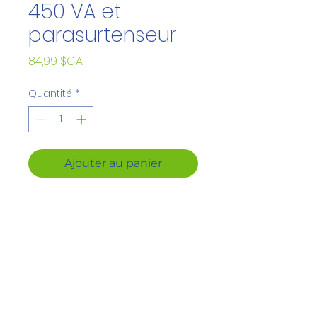
450 VA et
parasurtenseur
Prix
84,99 $CA
Quantité
*
Ajouter au panier
Alimentation de secours
425 VA/225 W
6 prises (NEMA 5-15R) : 4
batteries de secours et
protection contre les
surtensions ; 2 prises
avec protection contre