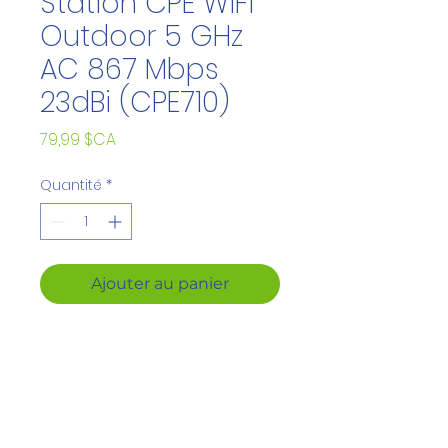
Station CPE WiFi
Outdoor 5 GHz
AC 867 Mbps
23dBi (CPE710)
Prix
79,99 $CA
Quantité
*
Ajouter au panier
WiFi 802.11ac longue
portée avec un débit de
867 Mbps en 5 GHz
MIMO directionnel 2 × 2 à
gain élevé de 23 dBi,