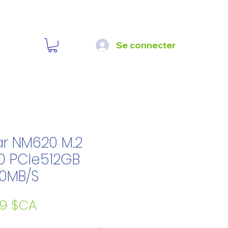
Se connecter
ar NM620 M.2
0 PCIe512GB
0MB/S
Prix
99 $CA