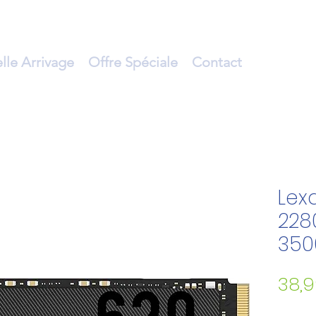
lle Arrivage
Offre Spéciale
Contact
Lex
228
350
38,