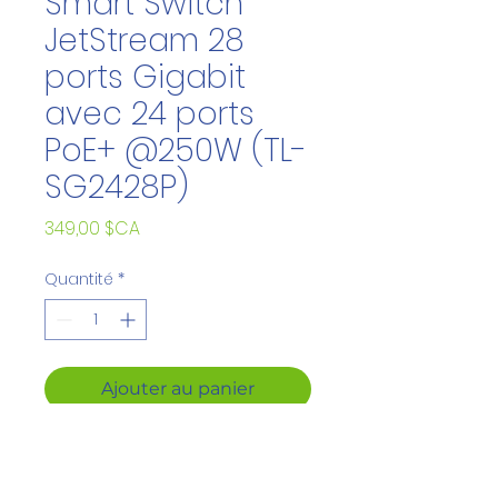
Smart Switch
JetStream 28
ports Gigabit
avec 24 ports
PoE+ @250W (TL-
SG2428P)
Prix
349,00 $CA
Quantité
*
Ajouter au panier
Budget PoE 250W
: 24
ports PoE+ compatibles